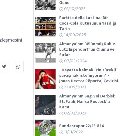
Günü
01/10/2025
Partita della Lattina: Bir
Coca-Cola Kutusunun Yazdığı
Tarih
14/09/2025
özleşmesini
Almanya'nın Bölünmüş Ruhu:
Lutz Eigendorf'un Ölümü ve
Sırlar
07/03/2024
„Hayatta kalmak için sürekli
savaşmak istemiyorum" -
Jonas Hector Röportaj Çevirisi
27/05/2023
Almanya'nın Sağ-Sol Derbisi:
St. Pauli, Hansa Rostock'a
Karşı
02/02/2023
Bundesrapor 22/23 #14
11/11/2022