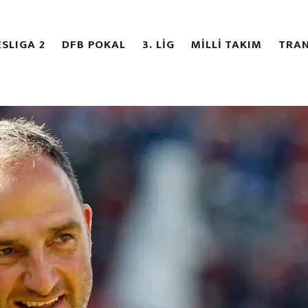
SLIGA 2
DFB POKAL
3. LİG
MİLLİ TAKIM
TRAN