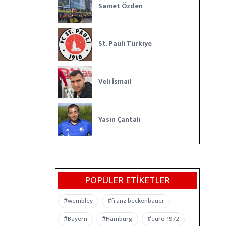
Samet Özden
St. Pauli Türkiye
Veli İsmail
Yasin Çantalı
POPÜLER ETIKETLER
#wembley
#franz beckenbauer
#Bayern
#Hamburg
#euro 1972