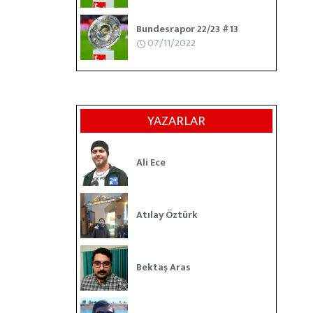
Bundesrapor 22/23 #13
07/11/2022
YAZARLAR
Ali Ece
Atılay Öztürk
Bektaş Aras