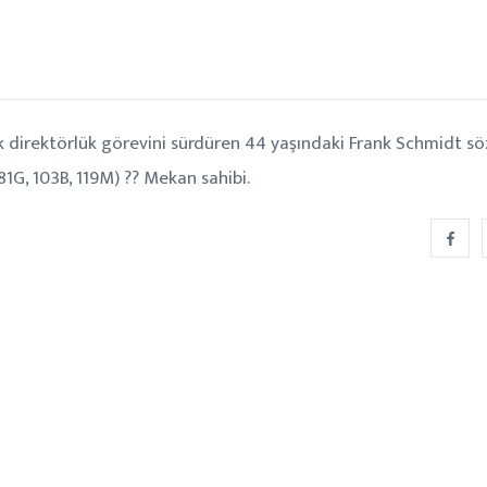
nik direktörlük görevini sürdüren 44 yaşındaki Frank Schmidt s
81G, 103B, 119M) ?? Mekan sahibi.