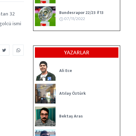
Bundesrapor 22/23 #13
atan 32
07/11/2022
golcü ismi
YAZARLAR
Ali Ece
Atılay Öztürk
Bektaş Aras