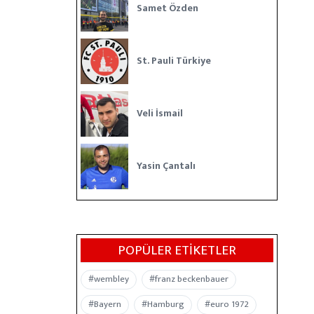
Samet Özden
St. Pauli Türkiye
Veli İsmail
Yasin Çantalı
POPÜLER ETIKETLER
#wembley
#franz beckenbauer
#Bayern
#Hamburg
#euro 1972