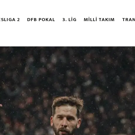
SLIGA 2
DFB POKAL
3. LİG
MİLLİ TAKIM
TRAN