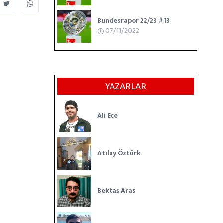
Bundesrapor 22/23 #13
07/11/2022
YAZARLAR
Ali Ece
Atılay Öztürk
Bektaş Aras