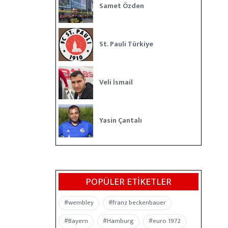
Samet Özden
St. Pauli Türkiye
Veli İsmail
Yasin Çantalı
POPÜLER ETIKETLER
#wembley
#franz beckenbauer
#Bayern
#Hamburg
#euro 1972