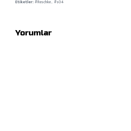
Etiketler:
#Reschke
#s04
Yorumlar