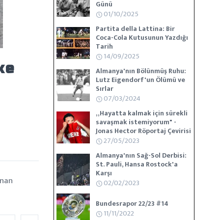
Günü
01/10/2025
Partita della Lattina: Bir
Coca-Cola Kutusunun Yazdığı
Tarih
14/09/2025
ke
Almanya'nın Bölünmüş Ruhu:
Lutz Eigendorf'un Ölümü ve
Sırlar
07/03/2024
„Hayatta kalmak için sürekli
savaşmak istemiyorum" -
Jonas Hector Röportaj Çevirisi
27/05/2023
Almanya'nın Sağ-Sol Derbisi:
St. Pauli, Hansa Rostock'a
Karşı
ınan
02/02/2023
Bundesrapor 22/23 #14
11/11/2022