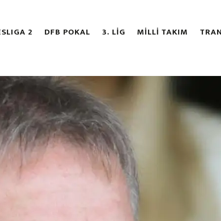
SLIGA 2
DFB POKAL
3. LİG
MİLLİ TAKIM
TRAN