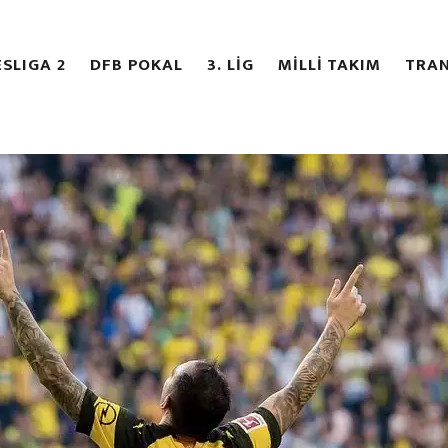
SLIGA 2
DFB POKAL
3. LİG
MİLLİ TAKIM
TRAN