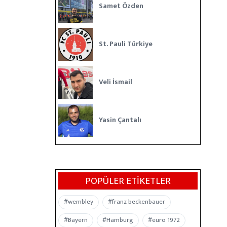
Samet Özden
St. Pauli Türkiye
Veli İsmail
Yasin Çantalı
POPÜLER ETIKETLER
#wembley
#franz beckenbauer
#Bayern
#Hamburg
#euro 1972