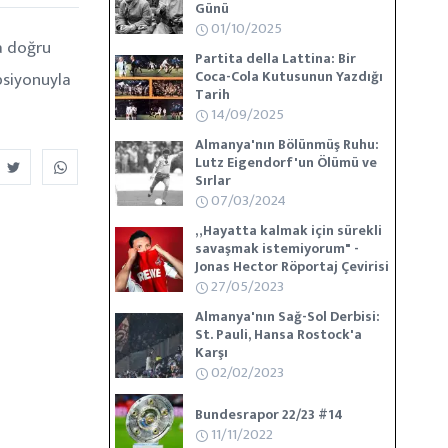
Günü
01/10/2025
a doğru
Partita della Lattina: Bir
Coca-Cola Kutusunun Yazdığı
psiyonuyla
Tarih
14/09/2025
Almanya'nın Bölünmüş Ruhu:
Lutz Eigendorf'un Ölümü ve
Sırlar
07/03/2024
„Hayatta kalmak için sürekli
savaşmak istemiyorum" -
Jonas Hector Röportaj Çevirisi
27/05/2023
Almanya'nın Sağ-Sol Derbisi:
St. Pauli, Hansa Rostock'a
Karşı
02/02/2023
Bundesrapor 22/23 #14
11/11/2022