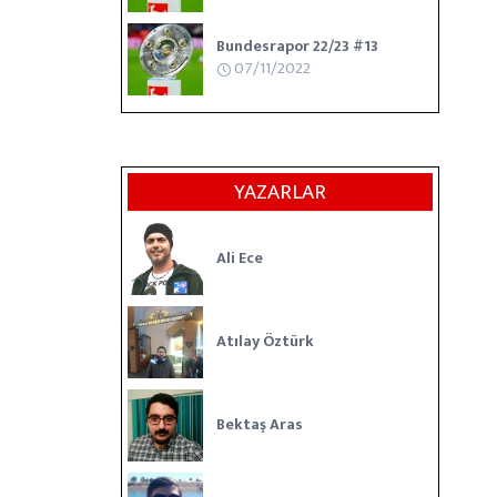
Bundesrapor 22/23 #13
07/11/2022
YAZARLAR
Ali Ece
Atılay Öztürk
Bektaş Aras