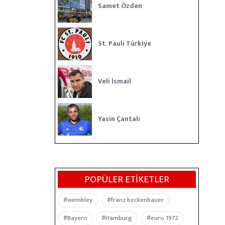
Samet Özden
St. Pauli Türkiye
Veli İsmail
Yasin Çantalı
POPÜLER ETIKETLER
#wembley
#franz beckenbauer
#Bayern
#Hamburg
#euro 1972