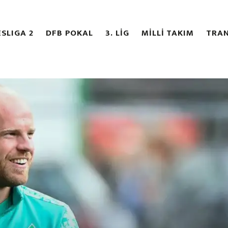
SLIGA 2
DFB POKAL
3. LİG
MİLLİ TAKIM
TRAN