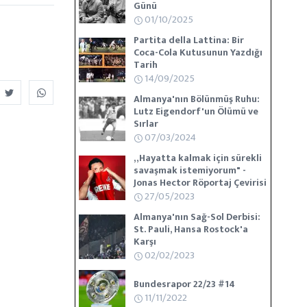
Günü
01/10/2025
Partita della Lattina: Bir
Coca-Cola Kutusunun Yazdığı
Tarih
14/09/2025
Almanya'nın Bölünmüş Ruhu:
Lutz Eigendorf'un Ölümü ve
Sırlar
07/03/2024
„Hayatta kalmak için sürekli
savaşmak istemiyorum" -
Jonas Hector Röportaj Çevirisi
27/05/2023
Almanya'nın Sağ-Sol Derbisi:
St. Pauli, Hansa Rostock'a
Karşı
02/02/2023
Bundesrapor 22/23 #14
11/11/2022