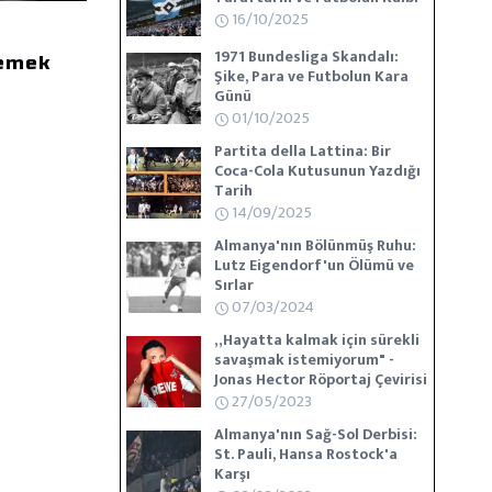
16/10/2025
1971 Bundesliga Skandalı:
lemek
Şike, Para ve Futbolun Kara
Günü
01/10/2025
Partita della Lattina: Bir
Coca-Cola Kutusunun Yazdığı
Tarih
14/09/2025
Almanya'nın Bölünmüş Ruhu:
Lutz Eigendorf'un Ölümü ve
Sırlar
07/03/2024
„Hayatta kalmak için sürekli
savaşmak istemiyorum" -
Jonas Hector Röportaj Çevirisi
27/05/2023
Almanya'nın Sağ-Sol Derbisi:
St. Pauli, Hansa Rostock'a
Karşı