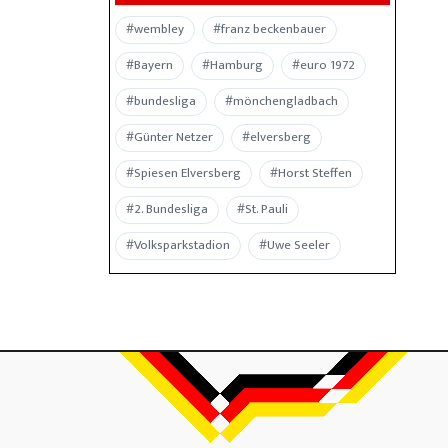
#wembley
#franz beckenbauer
#Bayern
#Hamburg
#euro 1972
#bundesliga
#mönchengladbach
#Günter Netzer
#elversberg
#Spiesen Elversberg
#Horst Steffen
#2. Bundesliga
#St. Pauli
#Volksparkstadion
#Uwe Seeler