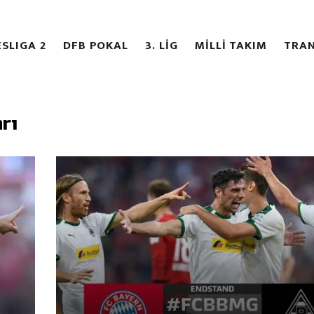
SLIGA 2
DFB POKAL
3. LİG
MİLLİ TAKIM
TRAN
rı