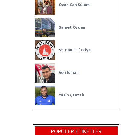
Ozan Can Sülüm
Samet Özden
St. Pauli Türkiye
Veli İsmail
Yasin Çantalı
POPÜLER ETIKETLER