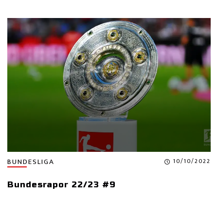
BUNDESLIGA
10/10/2022
Bundesrapor 22/23 #9