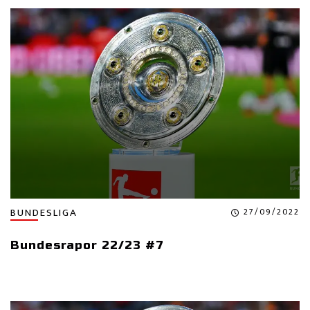
BUNDESLIGA
27/09/2022
Bundesrapor 22/23 #7