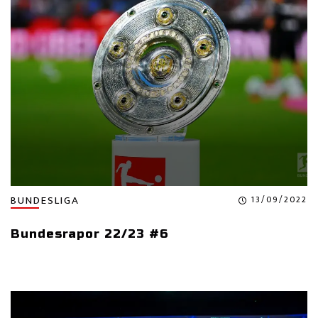
BUNDESLIGA
13/09/2022
Bundesrapor 22/23 #6