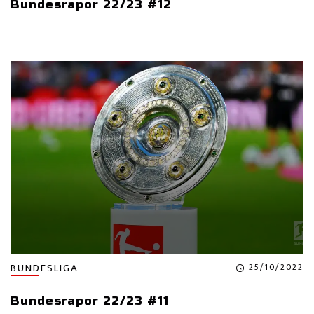
Bundesrapor 22/23 #12
BUNDESLIGA
25/10/2022
Bundesrapor 22/23 #11