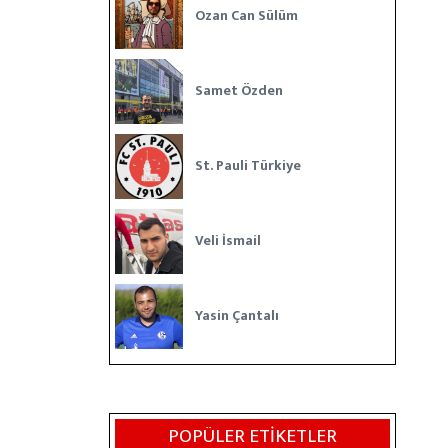
Ozan Can Sülüm
Samet Özden
St. Pauli Türkiye
Veli İsmail
Yasin Çantalı
POPÜLER ETIKETLER