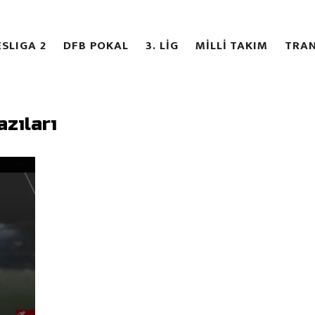
SLIGA 2
DFB POKAL
3. LİG
MİLLİ TAKIM
TRAN
azıları