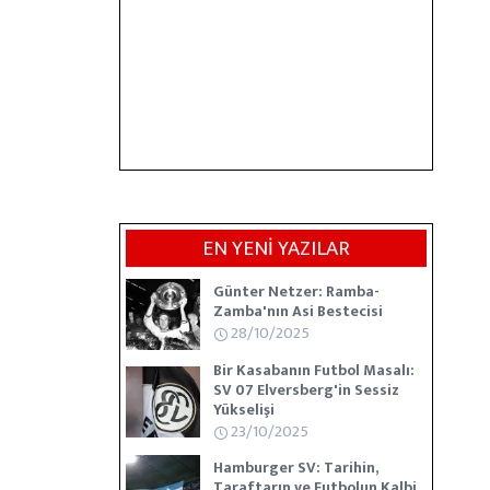
EN YENİ YAZILAR
Günter Netzer: Ramba-
Zamba'nın Asi Bestecisi
28/10/2025
Bir Kasabanın Futbol Masalı:
SV 07 Elversberg'in Sessiz
Yükselişi
23/10/2025
Hamburger SV: Tarihin,
Taraftarın ve Futbolun Kalbi