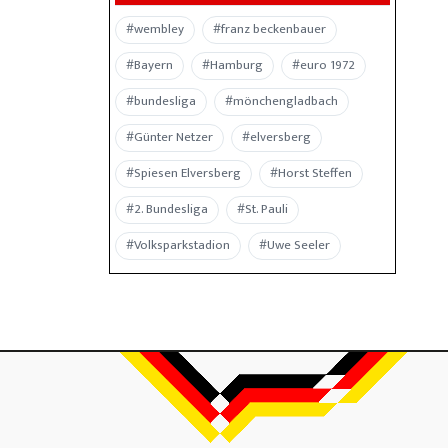
#wembley
#franz beckenbauer
#Bayern
#Hamburg
#euro 1972
#bundesliga
#mönchengladbach
#Günter Netzer
#elversberg
#Spiesen Elversberg
#Horst Steffen
#2. Bundesliga
#St. Pauli
#Volksparkstadion
#Uwe Seeler