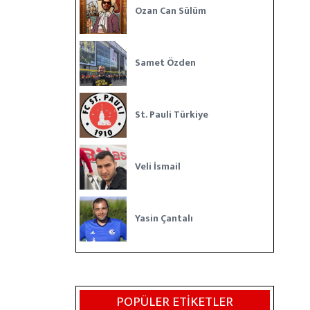
Ozan Can Sülüm
Samet Özden
St. Pauli Türkiye
Veli İsmail
Yasin Çantalı
POPÜLER ETIKETLER