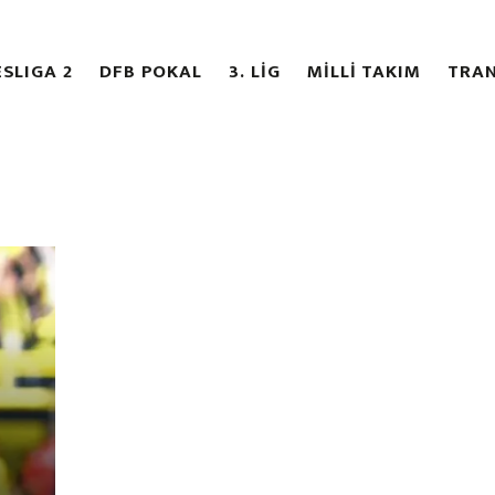
SLIGA 2
DFB POKAL
3. LİG
MİLLİ TAKIM
TRAN