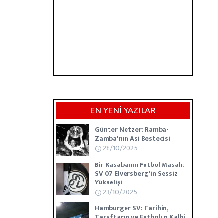
EN YENİ YAZILAR
Günter Netzer: Ramba-
Zamba'nın Asi Bestecisi
28/10/2025
Bir Kasabanın Futbol Masalı:
SV 07 Elversberg'in Sessiz
Yükselişi
23/10/2025
Hamburger SV: Tarihin,
Taraftarın ve Futbolun Kalbi