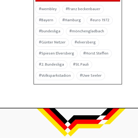
#wembley
#franz beckenbauer
#Bayern
#Hamburg
#euro 1972
#bundesliga
#mönchengladbach
#Günter Netzer
#elversberg
#Spiesen Elversberg
#Horst Steffen
#2. Bundesliga
#St. Pauli
#Volksparkstadion
#Uwe Seeler